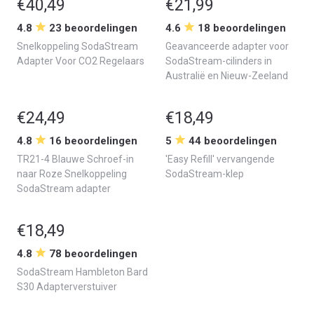
€40,49
€21,99
4.8
23 beoordelingen
4.6
18 beoordelingen
Snelkoppeling SodaStream
Geavanceerde adapter voor
Adapter Voor CO2 Regelaars
SodaStream-cilinders in
Australië en Nieuw-Zeeland
€24,49
€18,49
4.8
16 beoordelingen
5
44 beoordelingen
TR21-4 Blauwe Schroef-in
'Easy Refill' vervangende
naar Roze Snelkoppeling
SodaStream-klep
SodaStream adapter
€18,49
4.8
78 beoordelingen
SodaStream Hambleton Bard
S30 Adapterverstuiver