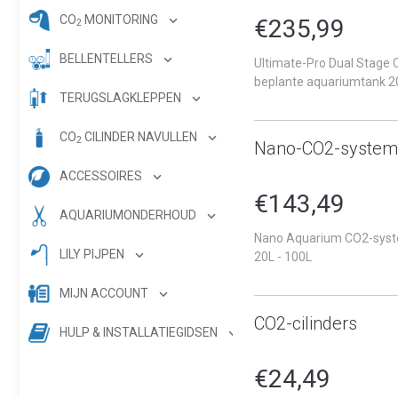
CO
MONITORING
€235,99
2
BELLENTELLERS
Ultimate-Pro Dual Stage
beplante aquariumtank 2
TERUGSLAGKLEPPEN
CO
CILINDER NAVULLEN
2
Nano-CO2-syste
ACCESSOIRES
€143,49
AQUARIUMONDERHOUD
Nano Aquarium CO2-syst
LILY PIJPEN
20L - 100L
MIJN ACCOUNT
CO2-cilinders
HULP & INSTALLATIEGIDSEN
€24,49