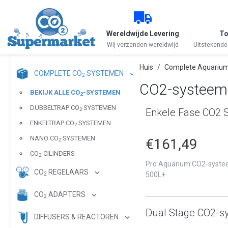
Wereldwijde Levering
To
Wij verzenden wereldwijd
Uitstekende
Huis
Complete Aquarium
COMPLETE CO
SYSTEMEN
2
CO2-systeemk
BEKIJK ALLE CO
-SYSTEMEN
2
DUBBELTRAP CO
SYSTEMEN
Enkele Fase CO2 
2
ENKELTRAP CO
SYSTEMEN
2
NANO CO
SYSTEMEN
€161,49
2
CO
-CILINDERS
2
Pro Aquarium CO2-systee
CO
REGELAARS
500L+
2
CO
ADAPTERS
2
Dual Stage CO2-s
DIFFUSERS & REACTOREN