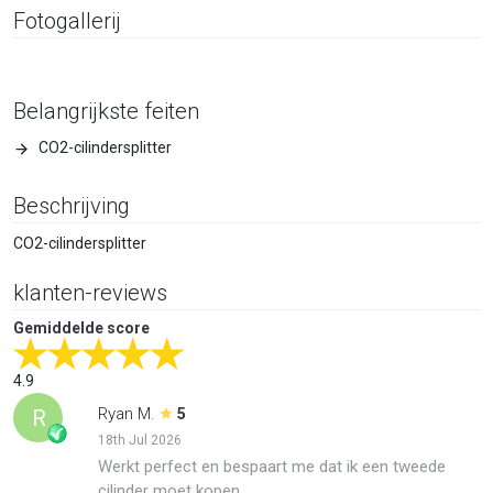
Fotogallerij
Belangrijkste feiten
CO2-cilindersplitter
Beschrijving
CO2-cilindersplitter
klanten-reviews
Gemiddelde score
4.9
Ryan M.
R
5
18th Jul 2026
Werkt perfect en bespaart me dat ik een tweede
cilinder moet kopen.