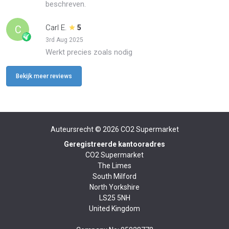
beschreven.
Carl E.
C
5
3rd Aug 2025
Werkt precies zoals nodig
Bekijk meer reviews
Auteursrecht © 2026
CO2 Supermarket
Geregistreerde kantooradres
CO2 Supermarket
The Limes
South Milford
North Yorkshire
LS25 5NH
United Kingdom