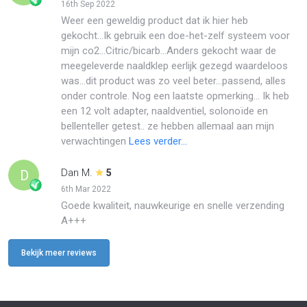
16th Sep 2022
Weer een geweldig product dat ik hier heb
gekocht...Ik gebruik een doe-het-zelf systeem voor
mijn co2...Citric/bicarb...Anders gekocht waar de
meegeleverde naaldklep eerlijk gezegd waardeloos
was...dit product was zo veel beter...passend, alles
onder controle. Nog een laatste opmerking... Ik heb
een 12 volt adapter, naaldventiel, solonoïde en
bellenteller getest.. ze hebben allemaal aan mijn
verwachtingen
Lees verder...
Dan M.
D
5
6th Mar 2022
Goede kwaliteit, nauwkeurige en snelle verzending
A+++
Bekijk meer reviews